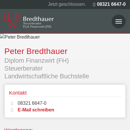
08321 6647-0
Jetzt geschlossen.
Startseite
Peter Bredthauer
Inhaber
Diplom Finanzwirt (FH)
Steuerberater
Die Experten
Landwirtschaftliche Buchstelle
Leistungen
Kontakt
Steuer-News
08321 6647-0
E-Mail schreiben